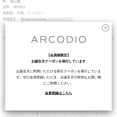
柄：
織り柄
混率： 綿100％
原産国： 中国・フィリピン
生地加工：
Wrinkle-Resistant（イージーケア）
※こちらの生地にはWrinkle-Resistant（リンクルレジスタント)と呼ばれる防シ
ワ加工が施されております。形態安定加工ほどの防シワ効果はありませんが、
何も加工がされていない綿100％生地と比較した場合、洗濯後のシワ残りを軽減
し、アイロンがかけやすくなっております。
【会員様限定】
※同じ種類の生地であっても顔料や仕上げ方法の違いにより、色ごとに着用感
お誕生月クーポンを発行しています
やシワの寄り具合に違いがある場合がございます。予めご了承くださいませ。
お誕生月に利用いただける割引クーポンを発行していま
す。ぜひ会員登録いただき、お誕生月の特別なお買い物
関連コレクション
にご利用ください。
会員登録はこちら
100% Cotton Easy Care Shirt
ALBERTO（スリム）
ALL PRODUCTS
FIDELIO（セミワイド）
Shirts
Summer Campaign
Wrinkle-Resistant（イージーケア）