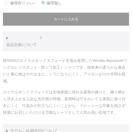
修理有り
修理無し
$16.54
カートに入れる
返品交換について
綿100%のロイヤルオックスフォード生地を使用した
Wrinkle-Resistant(リ
ンクルレジスタント・防シワ加工）
シャツです。綿本来の柔らかな風合
いと着心地はそのままに、シワになりにくく、アイロンがけの手間を軽
減。
ロイヤルオックスフォードは生地表面に現れる菱形の織りと、織り柄か
ら浮き上がる上品な光沢感が特徴。着用時は汗をかいても素肌に張り付
きにくく、汗染みが目立ちにくいことから、ドレッシーな印象を崩さず
快適にお召しいただける万能なシャツとして人気が高い生地です。
モデル：ALBERTOについて