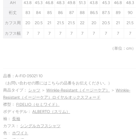
AH
43.8
45.3
46.8
48.3
49.8
51.3
43.8
45.3
46.8
48.3
裄丈
83
84
85
86
87
88
86.5
87.5
89
90
カフス周
20
20.5
21
21.5
21.5
22
20
20.5
21
21.5
カフス幅
7
7
7
7
7
7
7
7
7
7
（単位：cm）
品番：A-FID 05021 10
（お問い合わせの際にはこちらの品番をお伝えください。）
商品タイプ：
シャツ
＞
Wrinkle-Resistant（イージーケア）
＞
Wrinkle-
Resistant（イージーケア）ロイヤルオックスフォード
襟型：
FIDELIO（セミワイド）
ボディモデル：
ALBERTO（スリム）
袖：
長袖
カフス：
シングルカフスシャツ
色：
ホワイト