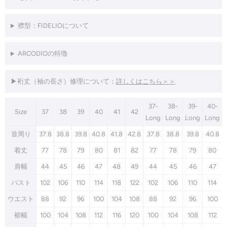
襟型：
FIDELIO
について
ARCODIOの特徴
▶
裄丈（袖の長さ）修理について：
詳しくはこちら＞＞
37-
38-
39-
40-
Size
37
38
39
40
41
42
Long
Long
Long
Long
首周り
37.8
38.8
39.8
40.8
41.8
42.8
37.8
38.8
39.8
40.8
着丈
77
78
79
80
81
82
77
78
79
80
肩幅
44
45
46
47
48
49
44
45
46
47
バスト
102
106
110
114
118
122
102
106
110
114
ウエスト
88
92
96
100
104
108
88
92
96
100
裾幅
100
104
108
112
116
120
100
104
108
112