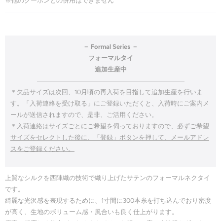
※他のクーポンとの併用はできません
－ Formal Series －
フォーマルタイ
追加生産中
―――――――――――――――――――――――
＊欠品サイズは次回、10月頃の再入荷を目指して追加生産を行いま
す。「入荷連絡を受け取る」にご登録いただくと、入荷時にご案内メ
ールが送信されますので、是非、ご活用ください。
＊入荷連絡はサイズごとにご希望を伺っておりますので、
必ずご希望
サイズをセレクトした後に、「登録」ボタンを押して、メールアドレ
スをご登録ください。
上質なシルクを西陣織の技術で
織り上げたサテンのフォーマルネクタイ
です。
綺麗な光沢感を表現するために、
1寸間に300本糸を打ち込んでおり密度
が高く、生地のボリューム感・風合いも良く仕上がります。