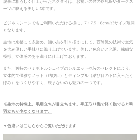
慶事に相応しく仕上がったネクタイは、お祝いの席の略礼服やダークス
ーツに映える美しい1本です。
ビジネスシーンでもご利用いただける様に、7・7.5・8cmの3サイズ展開
となります。
生地は京都にて糸染め、細い糸を引き揃えにして、西陣織の技術で空気
を含み優しい手触りに織り上げています。美しい色合いと光沢、繊細な
模様、立体感のある織りに仕上げております。
また、独特のセミボトルシェイプのシルエットや芯のセレクトにより、
立体的で優雅なノット（結び目）とディンプル（結び目の下に入ったく
ぼみ）をつくりやすく、緩まないのも魅力の一つです。
※
生地の特性上、毛羽立ちが目立ちます。毛玉取り機で軽く撫でると毛
羽立ちが少なくなります。
▼色違いはこちらからご覧いただけます