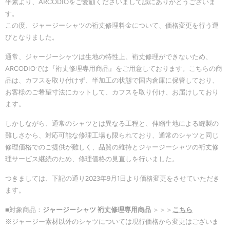
平素より、ARCODIOをご愛顧くださいまして誠にありがとうございま
す。
この度、ジャージーシャツの裄丈修理料金について、価格変更を行う運
びとなりました。
通常、ジャージーシャツは生地の特性上、裄丈修理ができないため、
ARCODIOでは『裄丈修理専用商品』をご用意しております。こちらの商
品は、カフスを取り付けず、半加工の状態で国内倉庫に保管しており、
お客様のご希望寸法にカットして、カフスを取り付け、お届けしており
ます。
しかしながら、通常のシャツとは異なる工程と、伸縮生地による縫製の
難しさから、対応可能な修理工場も限られており、通常のシャツと同じ
修理価格でのご提供が難しく、品質の維持とジャージーシャツの裄丈修
理サービス継続のため、修理価格の見直しを行いました。
つきましては、下記の通り2023年9月1日より価格変更をさせていただき
ます。
■対象商品：
ジャージーシャツ 裄丈修理専用商品
＞＞＞
こちら
※ジャージー素材以外のシャツについては現行価格から変更はございま