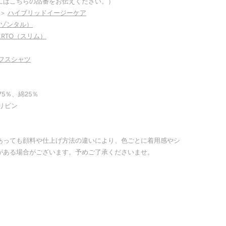
にはこちらの品番をお伝えください。）
＞
ハイブリッドイージーケア
リゾンタル）
BERTO（スリム）
フスシャツ
5％、綿25％
リピン
あっても顔料や仕上げ方法の違いにより、色ごとに着用感やシ
がある場合がございます。予めご了承くださいませ。