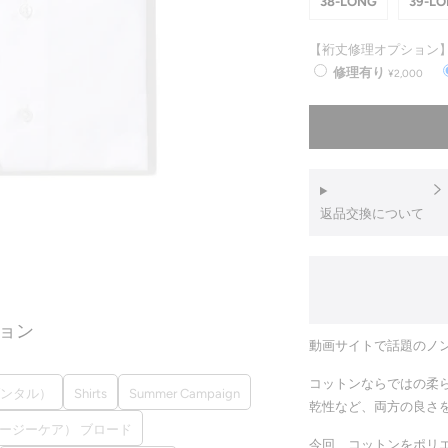
38-LONG
39-L
【裄丈修理オプション】
修理有り
¥2,000
返品交換について
ョン
動画サイトで話題のノン
コットンならではの柔
ゾンタル）
Shirts
Summer Campaign
乾性など、両方の良さ
ant（イージーケア） ブロード
今回、コットンをポリ