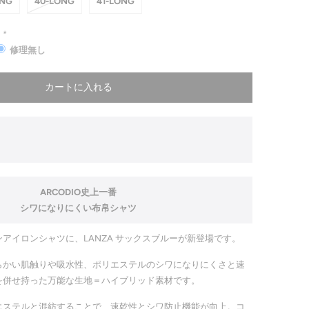
ONG
40-LONG
41-LONG
*
修理無し
カートに入れる
ARCODIO史上一番
シワになりにくい布帛シャツ
アイロンシャツに、LANZA サックスブルーが新登場です。
らかい肌触りや吸水性、ポリエステルのシワになりにくさと速
を併せ持った万能な生地＝ハイブリッド素材です。
エステルと混紡することで、速乾性とシワ防止機能が向上。コ