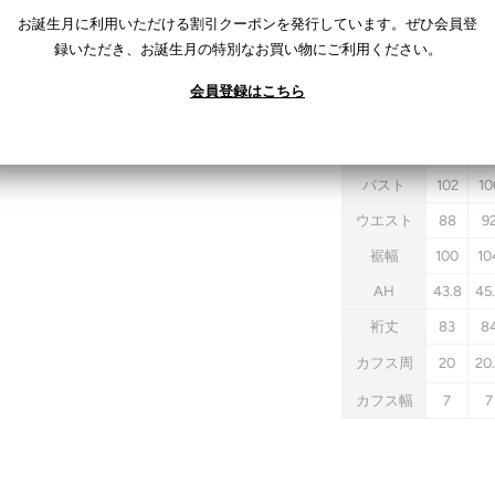
お誕生月に利用いただける割引クーポンを発行しています。ぜひ会員登
Size
37
3
録いただき、お誕生月の特別なお買い物にご利用ください。
首周り
37.8
38
会員登録はこちら
着丈
77
7
肩幅
44
4
バスト
102
10
ウエスト
88
9
裾幅
100
10
AH
43.8
45
裄丈
83
8
カフス周
20
20
カフス幅
7
7