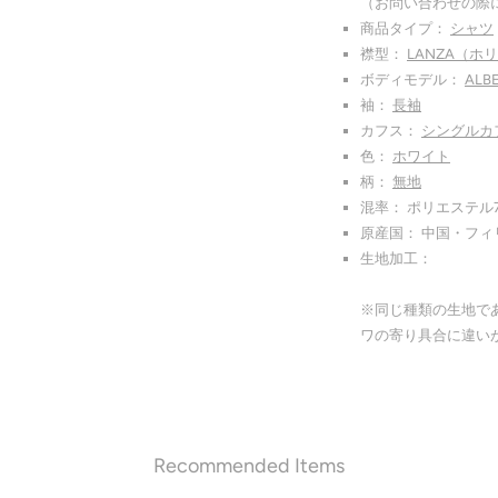
（お問い合わせの際
商品タイプ：
シャツ
襟型：
LANZA（ホ
ボディモデル：
AL
袖：
長袖
カフス：
シングルカ
色：
ホワイト
柄：
無地
混率： ポリエステル7
原産国： 中国・フィ
生地加工：
※同じ種類の生地で
ワの寄り具合に違い
Recommended Items