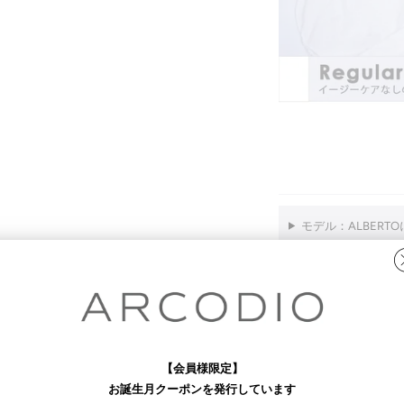
モデル：ALBERT
襟型：
LANZA
につ
ARCODIOの特徴
【会員様限定】
▶
裄丈（袖の長さ）
お誕生月クーポンを発行しています