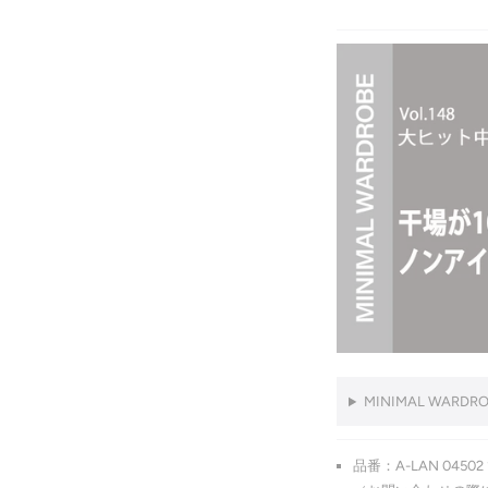
MINIMAL WARD
品番：A-LAN 04502 