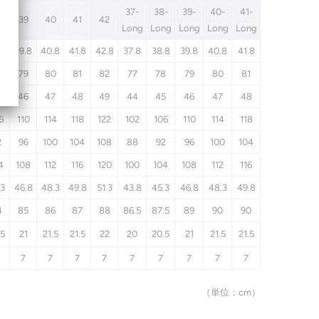
37-
38-
39-
40-
41-
8
39
40
41
42
Long
Long
Long
Long
Long
.8
39.8
40.8
41.8
42.8
37.8
38.8
39.8
40.8
41.8
8
79
80
81
82
77
78
79
80
81
5
46
47
48
49
44
45
46
47
48
6
110
114
118
122
102
106
110
114
118
2
96
100
104
108
88
92
96
100
104
4
108
112
116
120
100
104
108
112
116
.3
46.8
48.3
49.8
51.3
43.8
45.3
46.8
48.3
49.8
4
85
86
87
88
86.5
87.5
89
90
90
.5
21
21.5
21.5
22
20
20.5
21
21.5
21.5
7
7
7
7
7
7
7
7
7
（単位：cm）