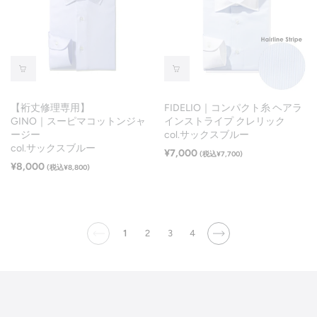
【裄丈修理専用】
FIDELIO｜コンパクト糸 ヘアラ
GINO｜スーピマコットンジャ
インストライプ クレリック
ージー
col.サックスブルー
col.サックスブルー
¥7,000
(税込¥7,700)
¥8,000
(税込¥8,800)
1
2
3
4