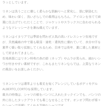
ラッとしています。
リネンは洗うごとに優しく柔らかな肌触りへと変化し、肌に馴染むた
め、味わい深く、洗いざらしでの着用はもちろん、アイロンを当てて綺
麗に仕上げていただくことで、ジャケットやスラックスに合わせられる
ようなドレッシーさを兼ね備えています。
リネンはイタリアでは季節を問わず人気の高いドレスシャツ生地です
が、天然繊維の中で最も吸湿・速乾・通気性に優れていて、水分や汗を
素早く吸い取り拡散してくれるため、日本では長年、夏に適した素材と
して好まれてきました。
生地表面にはリネン特有の糸の節（ネップ）やムラが見られ、細かいシ
ワが付きやすい素材ですが、これもまたリネンならでは。上質なリネン
の風合いをお楽しみください。
リネンシャツは通常よりも着丈を短くアレンジしているボディモデル
ALBERTO_CORTOを採用しています。
最大の特徴は、シャツの裾をパンツに入れたタックインでも、パンツの
外に出したタックアウトでも着こなせることです。オンオフ問わず様々
なシーンで活躍してくれる万能なシャツです。