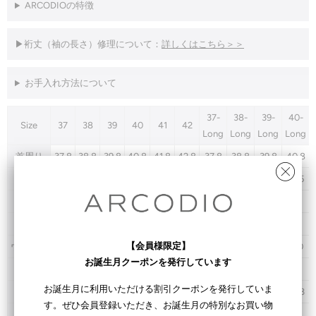
ARCODIOの特徴
▶
裄丈（袖の長さ）修理について：
詳しくはこちら＞＞
お手入れ方法について
37-
38-
39-
40-
Size
37
38
39
40
41
42
Long
Long
Long
Long
首周り
37.8
38.8
39.8
40.8
41.8
42.8
37.8
38.8
39.8
40.8
着丈
74
74.5
75
75.5
76
76.5
74
74.5
75
75.5
肩幅
44
45
46
47
48
49
44
45
46
47
バスト
102
106
110
114
118
122
102
106
110
114
【会員様限定】
ウエスト
88
92
96
100
104
108
88
92
96
100
お誕生月クーポンを発行しています
裾幅
100
104
108
112
116
120
100
104
108
112
お誕生月に利用いただける割引クーポンを発行していま
AH
43.8
45.3
46.8
48.3
49.8
51.3
43.8
45.3
46.8
48.3
す。ぜひ会員登録いただき、お誕生月の特別なお買い物
裄丈
83
84
85
86
87
88
86.5
87.5
89
90