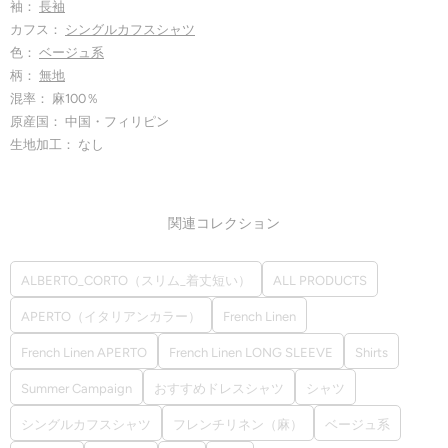
袖：
長袖
カフス：
シングルカフスシャツ
色：
ベージュ系
柄：
無地
混率： 麻100％
原産国： 中国・フィリピン
生地加工： なし
関連コレクション
ALBERTO_CORTO（スリム_着丈短い）
ALL PRODUCTS
APERTO（イタリアンカラー）
French Linen
French Linen APERTO
French Linen LONG SLEEVE
Shirts
Summer Campaign
おすすめドレスシャツ
シャツ
シングルカフスシャツ
フレンチリネン（麻）
ベージュ系