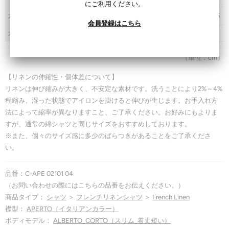
にご利用ください。
カフス周
20
20.5
21
21.5
21.5
22
20
20.5
21
21.5
会員登録はこちら
カフス幅
7
7
7
7
7
7
7
7
7
7
（単位：cm）
【リネンの伸縮性
・個体差
について】
リネンは伸び縮みが大きく、不安定な素材です。洗うことにより2%～4%
程縮み、湿った状態でアイロンを掛けると伸びが生じます。お手入れ方
法によって縮率が異なりますこと、ご了承ください。お好みにもよりま
すが、通常の綿シャツと同じサイズをおすすめしております。
※また、個々のサイズ感に多少のばらつきがあることをご了承くださ
い。
品番：C-APE 02101 04
（お問い合わせの際にはこちらの品番をお伝えください。）
商品タイプ：
シャツ
＞
フレンチリネンシャツ
＞
French Linen
襟型：
APERTO（イタリアンカラー）
ボディモデル：
ALBERTO_CORTO（スリム_着丈短い）