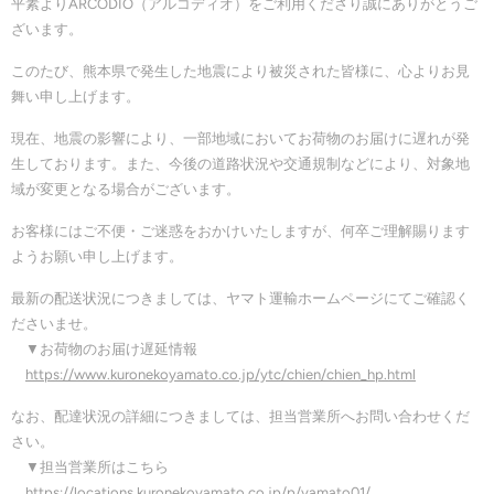
平素よりARCODIO（アルコディオ）をご利用くださり誠にありがとうご
ざいます。
このたび、熊本県で発生した地震により被災された皆様に、心よりお見
舞い申し上げます。
現在、地震の影響により、一部地域においてお荷物のお届けに遅れが発
生しております。また、今後の道路状況や交通規制などにより、対象地
域が変更となる場合がございます。
お客様にはご不便・ご迷惑をおかけいたしますが、何卒ご理解賜ります
ようお願い申し上げます。
最新の配送状況につきましては、ヤマト運輸ホームページにてご確認く
ださいませ。
▼お荷物のお届け遅延情報
https://www.kuronekoyamato.co.jp/ytc/chien/chien_hp.html
なお、配達状況の詳細につきましては、担当営業所へお問い合わせくだ
さい。
▼担当営業所はこちら
https://locations.kuronekoyamato.co.jp/p/yamato01/