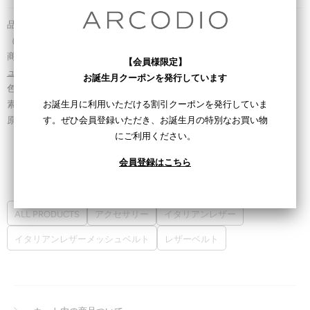
品番：T-BEL 20502 99
（お問い合わせの際にはこちらの品番をお伝えください。）
商品タイプ：
アクセサリー
＞
レザーベルト
＞
イタリアンレザーメッシ
【会員様限定】
ュベルト
お誕生月クーポンを発行しています
色：
ブラック
お誕生月に利用いただける割引クーポンを発行していま
素材： 本体（メッシュ）再生皮革 /尾錠縫い付け部・ベルト先端 牛革
す。ぜひ会員登録いただき、お誕生月の特別なお買い物
原産国： 日本
にご利用ください。
会員登録はこちら
関連コレクション
ALL PRODUCTS
アクセサリー
イタリアンレザー
イタリアンレザーメッシュベルト
レザーベルト