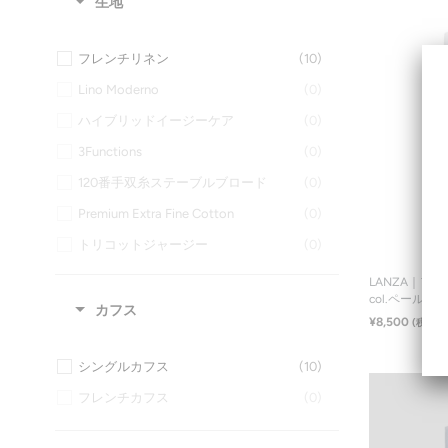
生地
フレンチリネン
(10)
Lino Moderno
(0)
ハイブリッドイージーケア
(0)
3Functions
(0)
120番手双糸ステーブルブロード
(0)
Premium Extra Fine Cotton
(0)
トリコットジャージー
(0)
スーピマコットンジャージー
(0)
LANZA｜フ
col.ペールグ
コンパクト糸
(0)
カフス
¥8,500
(税込¥9
ブロード
(0)
シングルカフス
(10)
ツイル
(0)
フレンチカフス
(0)
クールマックスジャージー
(0)
カラミ
(0)