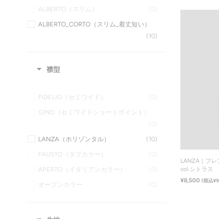
ALBERTO（スリム）
(0)
カフリンクス・タイバー
ALBERTO_CORTO（スリム_着丈短い）
バッグ
(10)
襟型
FIDELIO（セミワイド）
(0)
GINO（セミワイドショートポイント）
(0)
LANZA（ホリゾンタル）
(10)
FAUSTO（タブカラー）
(0)
LANZA｜フ
APERTO（イタリアンカラー）
(0)
col.シトラス
¥8,500
(税込¥9
オープンカラー
(0)
スタンドカラー
(0)