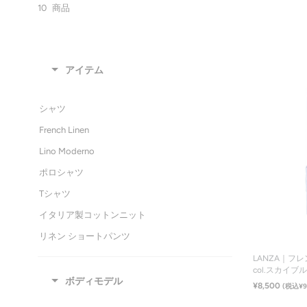
10
商品
アイテム
シャツ
French Linen
Lino Moderno
ポロシャツ
Tシャツ
イタリア製コットンニット
リネン ショートパンツ
ネクタイ
LANZA｜フ
col.スカイブ
ジャケット
ボディモデル
¥8,500
(税込¥9
レザーベルト