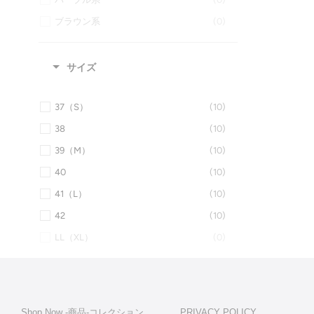
ブラウン系
(0)
グリーン系
(0)
グレー系
(3)
サイズ
ブラック系
(1)
37（S）
(10)
38
(10)
39（M）
(10)
40
(10)
41（L）
(10)
42
(10)
LL（XL）
(0)
37-Long（裄丈ロング）
(5)
38-Long（裄丈ロング）
(10)
39-Long（裄丈ロング）
(10)
Shop Now -商品‐コレクション
PRIVACY POLICY