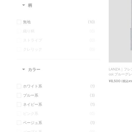
Wrinkle-Resistant（イージーケア）
(0)
柄
ヘリンボーン
(0)
無地
(10)
マイクロツイル
(0)
織り柄
(0)
ロイヤルオックスフォード
(0)
ストライプ
(0)
ピンオックス
(0)
クレリック
(0)
鹿の子ジャージー
(0)
シャンブレー
(0)
LANZA｜フ
カラー
col.ブルーグ
¥8,500
(税込¥9
ホワイト系
(1)
ブルー系
(3)
ネイビー系
(1)
ピンク系
(0)
ベージュ系
(1)
パープル系
(0)