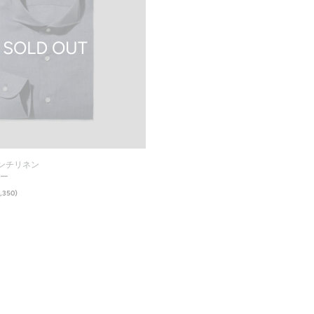
SOLD
OUT
在庫なし
レンチリネン
レー
,350)