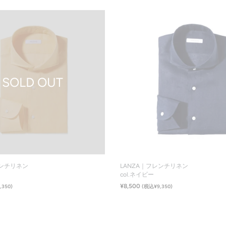
SOLD
OUT
在庫なし
サイズ一覧
レンチリネン
LANZA｜フレンチリネン
col.ネイビー
¥8,500
,350)
(税込¥9,350)